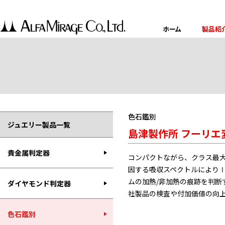
ホーム
製品紹
色石鑑別
ジュエリー製品一覧
島津製作所 フーリエ変換
貴金属判定器
コンパクトながら、クラス最大
因する吸収スペクトルにより
ムの加熱/非加熱の痕跡を判断
ダイヤモンド判定器
社製品の検査や付加価値の向
色石鑑別